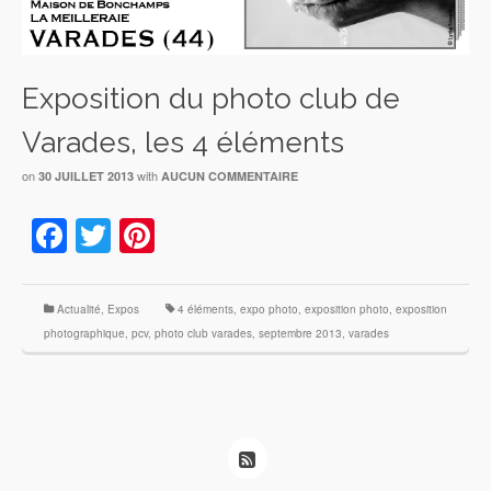
Exposition du photo club de
Varades, les 4 éléments
on
with
30 JUILLET 2013
AUCUN COMMENTAIRE
Facebook
Twitter
Pinterest
Actualité
,
Expos
4 éléments
,
expo photo
,
exposition photo
,
exposition
photographique
,
pcv
,
photo club varades
,
septembre 2013
,
varades