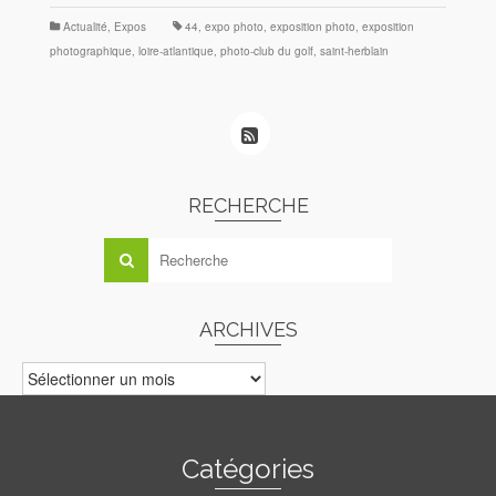
Actualité
,
Expos
44
,
expo photo
,
exposition photo
,
exposition
photographique
,
loire-atlantique
,
photo-club du golf
,
saint-herblain
RECHERCHE
ARCHIVES
ARCHIVES
Catégories