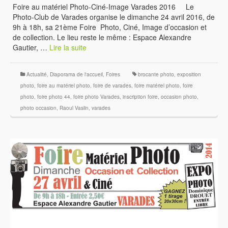
Foire au matériel Photo-Ciné-Image Varades 2016 Le
Photo-Club de Varades organise le dimanche 24 avril 2016, de
9h à 18h, sa 21ème Foire Photo, Ciné, Image d’occasion et
de collection. Le lieu reste le même : Espace Alexandre
Gautier, …
Lire la suite
Actualité
,
Diaporama de l'accueil
,
Foires
brocante photo
,
exposition
photo
,
foire au matériel photo
,
foire de varades
,
foire matériel photo
,
foire
photo
,
foire photo 44
,
foire photo Varades
,
inscription foire
,
occasion photo
,
photo occasion
,
Raoul Vaslin
,
varades