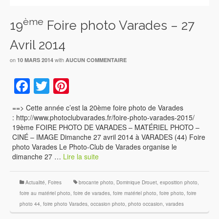
ème
19
Foire photo Varades – 27
Avril 2014
on
with
10 MARS 2014
AUCUN COMMENTAIRE
Facebook
Twitter
Pinterest
==> Cette année c’est la 20ème foire photo de Varades
: http://www.photoclubvarades.fr/foire-photo-varades-2015/
19ème FOIRE PHOTO DE VARADES – MATÉRIEL PHOTO –
CINÉ – IMAGE Dimanche 27 avril 2014 à VARADES (44) Foire
photo Varades Le Photo-Club de Varades organise le
dimanche 27 …
Lire la suite
Actualité
,
Foires
brocante photo
,
Dominique Drouet
,
exposition photo
,
foire au matériel photo
,
foire de varades
,
foire matériel photo
,
foire photo
,
foire
photo 44
,
foire photo Varades
,
occasion photo
,
photo occasion
,
varades