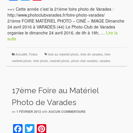
==> Cette année c’est la 21ème foire photo de Varades :
http://www.photoclubvarades.fr/foire-photo-varades/
21ème FOIRE MATÉRIEL PHOTO – CINÉ – IMAGE Dimanche
24 avril 2016 à VARADES (44) Le Photo-Club de Varades
organise le dimanche 24 avril 2016, de 9h à 18h, …
Lire la
suite
Actualité
,
Foires
foire au matériel photo
,
foire de varades
,
foire
matériel photo
,
foire photo
,
materiel photo
,
photo club varades
,
varades
17ème Foire au Matériel
Photo de Varades
on
with
1 FÉVRIER 2012
AUCUN COMMENTAIRE
Facebook
Twitter
Pinterest