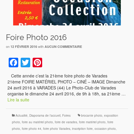
Foire Photo 2016
on
with
12 FÉVRIER 2016
AUCUN COMMENTAIRE
Facebook
Twitter
Pinterest
Cette année c’est la 21ème foire photo de Varades
21ème FOIRE MATÉRIEL PHOTO – CINÉ – IMAGE Dimanche
24 avril 2016 à VARADES (44) Le Photo-Club de Varades
organise le dimanche 24 avril 2016, de 9h à 18h, sa 21ème …
Lire la suite
Actualité
,
Diaporama de l'accueil
,
Foires
brocante photo
,
exposition
photo
,
foire au matériel photo
,
foire de varades
,
foire matériel photo
,
foire
photo
,
foire photo 44
,
foire photo Varades
,
inscription foire
,
occasion photo
,