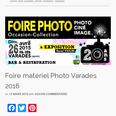
photo club varades
,
photo occasion
,
varades
Foire matériel Photo Varades
2016
on
with
13 MARS 2015
AUCUN COMMENTAIRE
Facebook
Twitter
Pinterest