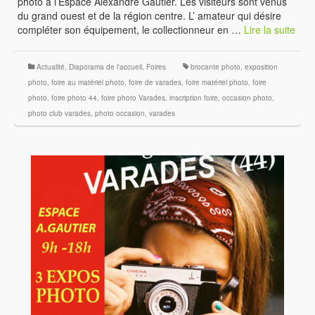
photo à l’Espace Alexandre Gautier. Les visiteurs sont venus
du grand ouest et de la région centre. L’ amateur qui désire
compléter son équipement, le collectionneur en …
Lire la suite
Actualité
,
Diaporama de l'accueil
,
Foires
brocante photo
,
exposition
photo
,
foire au matériel photo
,
foire de varades
,
foire matériel photo
,
foire
photo
,
foire photo 44
,
foire photo Varades
,
inscription foire
,
occasion photo
,
photo club varades
,
photo occasion
,
varades