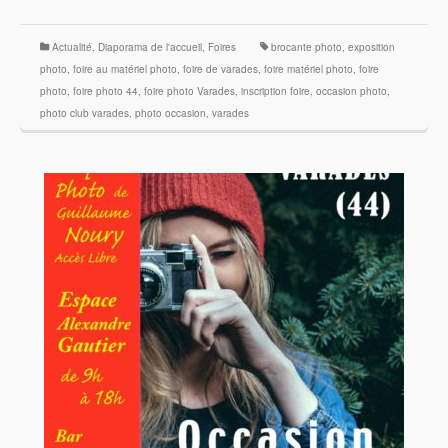
Actualité
,
Diaporama de l'accueil
,
Foires
brocante photo
,
exposition
photo
,
foire au matériel photo
,
foire de varades
,
foire matériel photo
,
foire
photo
,
foire photo 44
,
foire photo Varades
,
inscription foire
,
occasion photo
,
photo club varades
,
photo occasion
,
varades