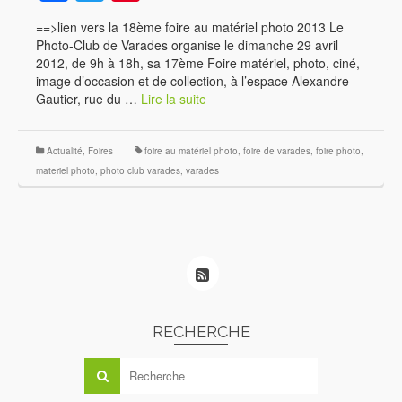
==>lien vers la 18ème foire au matériel photo 2013 Le
Photo-Club de Varades organise le dimanche 29 avril
2012, de 9h à 18h, sa 17ème Foire matériel, photo, ciné,
image d’occasion et de collection, à l’espace Alexandre
Gautier, rue du …
Lire la suite
Actualité
,
Foires
foire au matériel photo
,
foire de varades
,
foire photo
,
materiel photo
,
photo club varades
,
varades
RECHERCHE