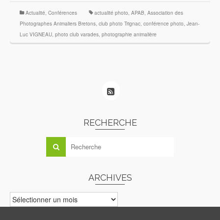
Actualité
,
Conférences
actualité photo
,
APAB
,
Association des
Photographes Animaliers Bretons
,
club photo Trignac
,
conférence photo
,
Jean-
Luc VIGNEAU
,
photo club varades
,
photographie animalière
RECHERCHE
ARCHIVES
ARCHIVES