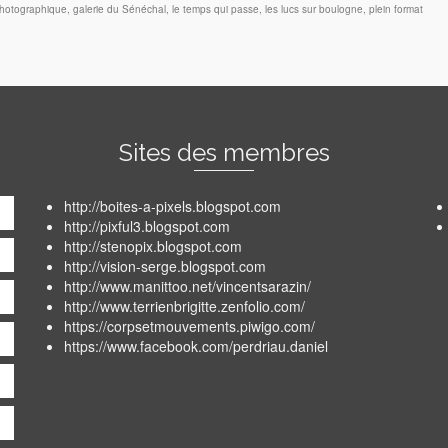
photographique
,
galerie du Sénéchal
,
le temps qui passe
,
les lucs sur boulogne
,
plein format
Sites des membres
http://boites-a-pixels.blogspot.com
http://pixful3.blogspot.com
http://stenopix.blogspot.com
http://vision-serge.blogspot.com
http://www.manittoo.net/vincentsarazin/
http://www.terrienbrigitte.zenfolio.com/
https://corpsetmouvements.piwigo.com/
https://www.facebook.com/perdriau.daniel