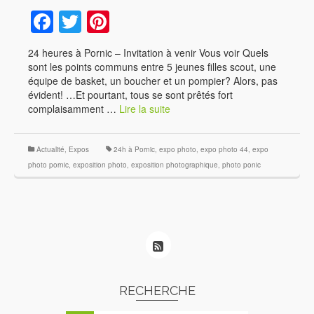
Facebook
Twitter
Pinterest
24 heures à Pornic – Invitation à venir Vous voir Quels
sont les points communs entre 5 jeunes filles scout, une
équipe de basket, un boucher et un pompier? Alors, pas
évident! …Et pourtant, tous se sont prêtés fort
complaisamment …
Lire la suite
Actualité
,
Expos
24h à Pornic
,
expo photo
,
expo photo 44
,
expo
photo pornic
,
exposition photo
,
exposition photographique
,
photo ponic
RECHERCHE