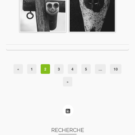
«
1
2
3
4
5
…
10
»
RECHERCHE