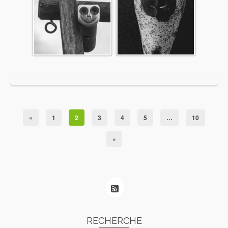
«
1
2
3
4
5
…
10
»
RECHERCHE