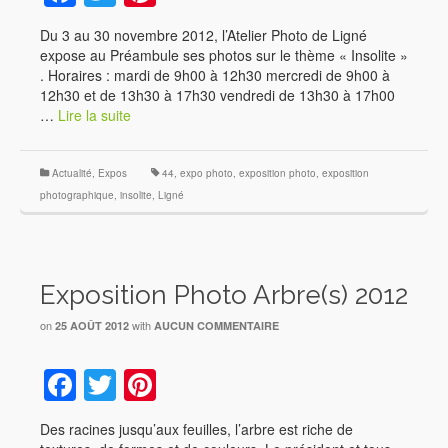
Du 3 au 30 novembre 2012, l’Atelier Photo de Ligné
expose au Préambule ses photos sur le thème « Insolite »
. Horaires : mardi de 9h00 à 12h30 mercredi de 9h00 à
12h30 et de 13h30 à 17h30 vendredi de 13h30 à 17h00
…
Lire la suite
Actualité
,
Expos
44
,
expo photo
,
exposition photo
,
exposition
photographique
,
insolite
,
Ligné
Exposition Photo Arbre(s) 2012
on
with
25 AOÛT 2012
AUCUN COMMENTAIRE
Facebook
Twitter
Pinterest
Des racines jusqu’aux feuilles, l’arbre est riche de