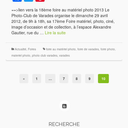
==>lien vers la 18ème foire au matériel photo 2013 Le
Photo-Club de Varades organise le dimanche 29 avril
2012, de 9h à 18h, sa 17ème Foire matériel, photo, ciné,
image d’occasion et de collection, à l’espace Alexandre
Gautier, rue du …
Lire la suite
Actualité
,
Foires
foire au matériel photo
,
foire de varades
,
foire photo
,
materiel photo
,
photo club varades
,
varades
«
1
…
7
8
9
10
RECHERCHE