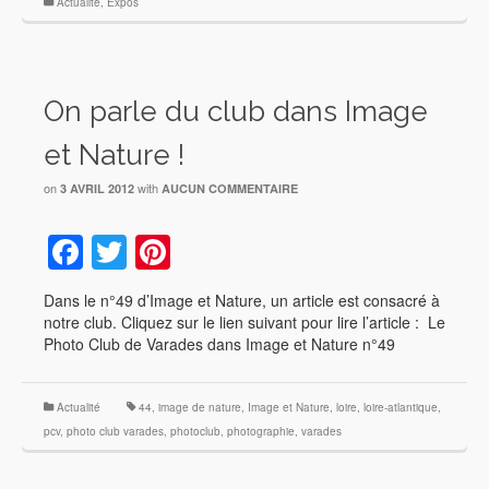
Actualité
,
Expos
On parle du club dans Image
et Nature !
on
with
3 AVRIL 2012
AUCUN COMMENTAIRE
Facebook
Twitter
Pinterest
Dans le n°49 d’Image et Nature, un article est consacré à
notre club. Cliquez sur le lien suivant pour lire l’article : Le
Photo Club de Varades dans Image et Nature n°49
Actualité
44
,
image de nature
,
Image et Nature
,
loire
,
loire-atlantique
,
pcv
,
photo club varades
,
photoclub
,
photographie
,
varades