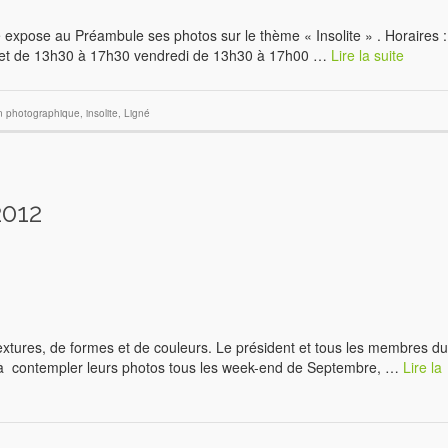
 expose au Préambule ses photos sur le thème « Insolite » . Horaires :
 et de 13h30 à 17h30 vendredi de 13h30 à 17h00 …
Lire la suite
on photographique
,
insolite
,
Ligné
2012
 textures, de formes et de couleurs. Le président et tous les membres du
er à contempler leurs photos tous les week-end de Septembre, …
Lire la