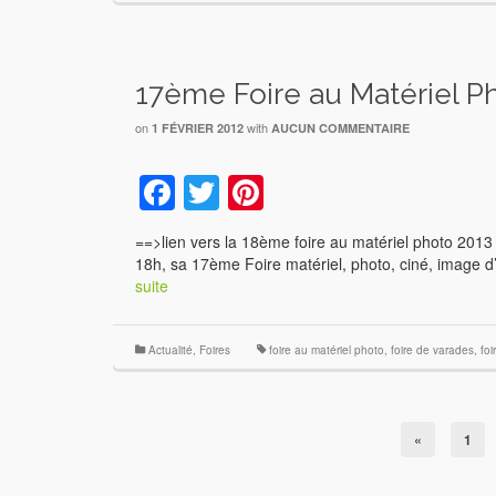
17ème Foire au Matériel P
on
with
1 FÉVRIER 2012
AUCUN COMMENTAIRE
Facebook
Twitter
Pinterest
==>lien vers la 18ème foire au matériel photo 201
18h, sa 17ème Foire matériel, photo, ciné, image d
suite
Actualité
,
Foires
foire au matériel photo
,
foire de varades
,
foi
«
1