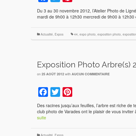
Du 3 au 30 novembre 2012, l’Atelier Photo de Ligné
mardi de 9h00 à 12h30 mercredi de 9h00 à 12h30
Actualité
,
Expos
44
,
expo photo
,
exposition photo
,
expositi
Exposition Photo Arbre(s) 
on
with
25 AOÛT 2012
AUCUN COMMENTAIRE
Facebook
Twitter
Pinterest
Des racines jusqu’aux feuilles, l’arbre est riche de
club photo de Varades ont le plaisir de vous invit
suite
Actualité
,
Expos