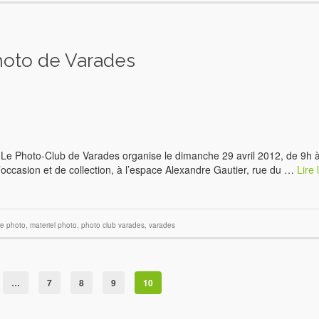
hoto de Varades
3 Le Photo-Club de Varades organise le dimanche 29 avril 2012, de 9h 
’occasion et de collection, à l’espace Alexandre Gautier, rue du …
Lire 
re photo
,
materiel photo
,
photo club varades
,
varades
…
7
8
9
10