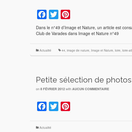
Facebook
Twitter
Pinterest
Dans le n°49 d’Image et Nature, un article est consac
Club de Varades dans Image et Nature n°49
Actualité
44
,
image de nature
,
Image et Nature
,
loire
,
loire-a
Petite sélection de photos
on
with
8 FÉVRIER 2012
AUCUN COMMENTAIRE
Facebook
Twitter
Pinterest
Actualité