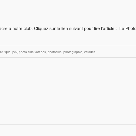
ré à notre club. Cliquez sur le lien suivant pour lire l’article : Le Phot
tlantique
,
pcv
,
photo club varades
,
photoclub
,
photographie
,
varades